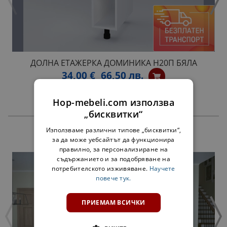
ДОЛНА ЕТАЖЕРКА ДОМИНИКА Н20П БЯЛА
34,00 €
66,50 лв.
Hop-mebeli.com използва
„бисквитки“
Използваме различни типове „бисквитки“,
ПРОДУКТИ
за да може уебсайтът да функционира
правилно, за персонализиране на
съдържанието и за подобряване на
потребителското изживяване.
Научете
повече тук.
ПРИЕМАМ ВСИЧКИ