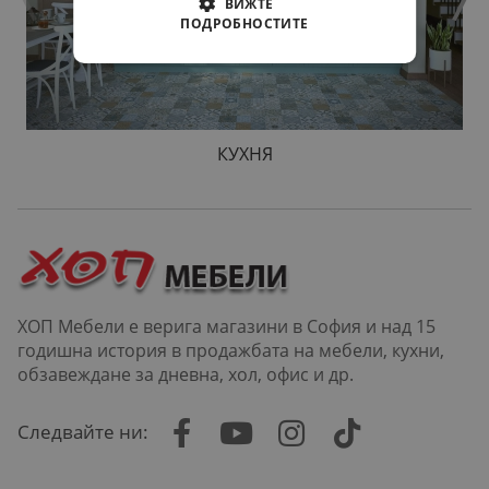
ВИЖТЕ
ПОДРОБНОСТИТЕ
КУХНЯ
ХОП Мебели е верига магазини в София и над 15
годишна история в продажбата на мебели, кухни,
обзавеждане за дневна, хол, офис и др.
Следвайте ни: