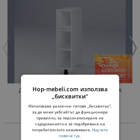
Hop-mebeli.com използва
ДОЛНА ЕТАЖЕРКА ДОМИНИКА Н20П БЯЛА
„бисквитки“
34,00 €
66,50 лв.
Използваме различни типове „бисквитки“,
за да може уебсайтът да функционира
правилно, за персонализиране на
съдържанието и за подобряване на
потребителското изживяване.
Научете
ПРОДУКТИ
повече тук.