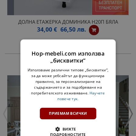
ДОЛНА ЕТАЖЕРКА ДОМИНИКА Н20П БЯЛА
34,00 €
66,50 лв.
Hop-mebeli.com използва
„бисквитки“
ПРОДУКТИ
Използваме различни типове „бисквитки“,
за да може уебсайтът да функционира
правилно, за персонализиране на
съдържанието и за подобряване на
потребителското изживяване.
Научете
повече тук.
ПРИЕМАМ ВСИЧКИ
ВИЖТЕ
ПОДРОБНОСТИТЕ