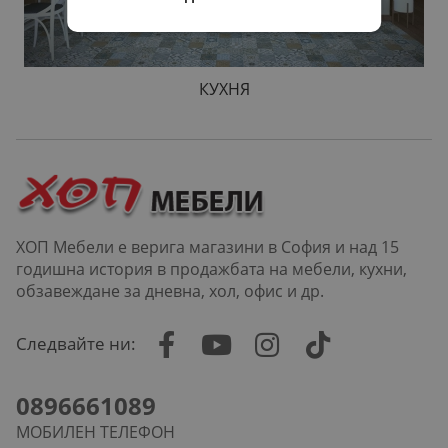
КУХНЯ
ХОП Мебели е верига магазини в София и над 15
годишна история в продажбата на мебели, кухни,
обзавеждане за дневна, хол, офис и др.
Следвайте ни:
0896661089
МОБИЛЕН ТЕЛЕФОН