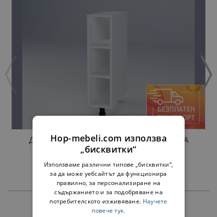
Hop-mebeli.com използва
ДОЛНА ЕТАЖЕРКА ДОМИНИКА Н20П БЯЛА
„бисквитки“
34,00 €
66,50 лв.
Използваме различни типове „бисквитки“,
за да може уебсайтът да функционира
правилно, за персонализиране на
съдържанието и за подобряване на
потребителското изживяване.
Научете
ПРОДУКТИ
повече тук.