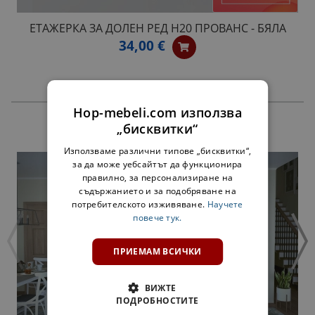
ЕТАЖЕРКА ЗА ДОЛЕН РЕД H20 ПРОВАНС - БЯЛА
34,00 €
Hop-mebeli.com използва
„бисквитки“
ПРОДУКТИ
Използваме различни типове „бисквитки“,
за да може уебсайтът да функционира
правилно, за персонализиране на
съдържанието и за подобряване на
потребителското изживяване.
Научете
повече тук.
ПРИЕМАМ ВСИЧКИ
ВИЖТЕ
ПОДРОБНОСТИТЕ