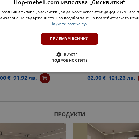
Hop-mebeli.com използва „бисквитки“
 различни типове „бисквитки“, за да може уебсайтът да функционира п
лизиране на съдържанието и за подобряване на потребителското изж
Научете повече тук.
ПРИЕМАМ ВСИЧКИ
ВИЖТЕ
ПОДРОБНОСТИТЕ
ЕТАЖЕРКА Н30КЗ ПРОВАНС В
ОТВОРЕН ШКАФ ЗА БУТИЛ
БЯЛО
ПРОВАНС - БЯЛ
,00 €
91,92 лв.
62,00 €
121,26 лв.
ПРОДУКТИ