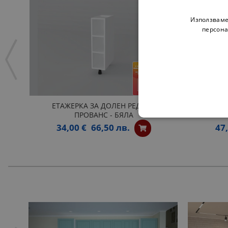
Използваме
персона
ЕТАЖЕРКА ЗА ДОЛЕН РЕД H20
КРАЙНА 
ПРОВАНС - БЯЛА
34,00 €
66,50 лв.
47