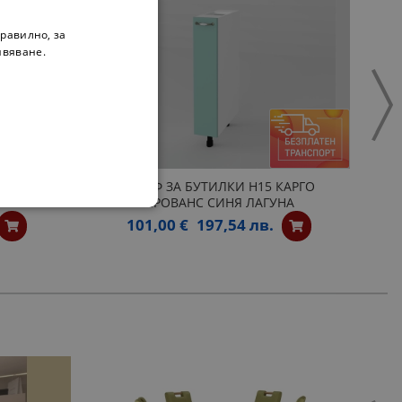
равилно, за
ивяване.
КИ H30
ШКАФ ЗА БУТИЛКИ H15 КАРГО
ПРОВАНС СИНЯ ЛАГУНА
101,00 €
197,54 лв.