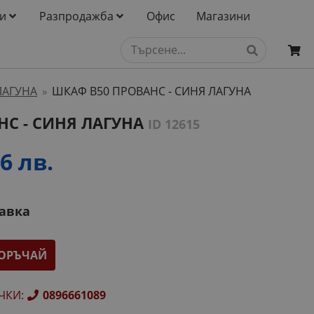
и
Разпродажба
Офис
Магазини
ЛАГУНА
ШКАФ B50 ПРОВАНС - СИНЯ ЛАГУНА
»
НС - СИНЯ ЛАГУНА
ID 12615
6 лв.
тавка
ОРЪЧАЙ
ЧКИ
:
0896661089