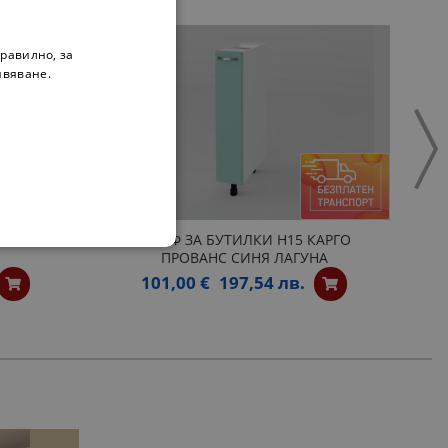
равилно, за
ивяване.
КИ H30
ШКАФ ЗА БУТИЛКИ H15 КАРГО
ПРОВАНС СИНЯ ЛАГУНА
101,00 €
197,54 лв.