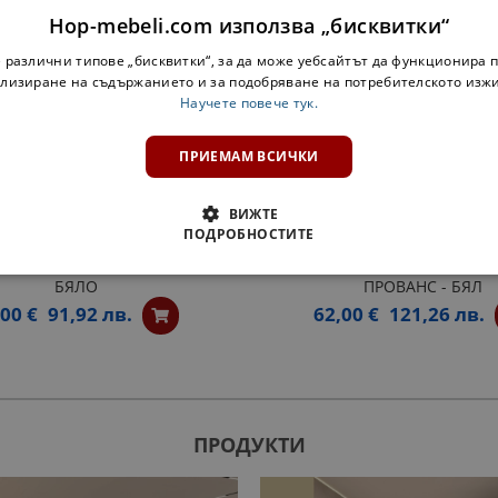
Hop-mebeli.com използва „бисквитки“
 различни типове „бисквитки“, за да може уебсайтът да функционира п
лизиране на съдържанието и за подобряване на потребителското изж
Научете повече тук.
ПРИЕМАМ ВСИЧКИ
ВИЖТЕ
ПОДРОБНОСТИТЕ
ЕТАЖЕРКА Н30КЗ ПРОВАНС В
ОТВОРЕН ШКАФ ЗА БУТИЛ
БЯЛО
ПРОВАНС - БЯЛ
,00 €
91,92 лв.
62,00 €
121,26 лв.
ПРОДУКТИ