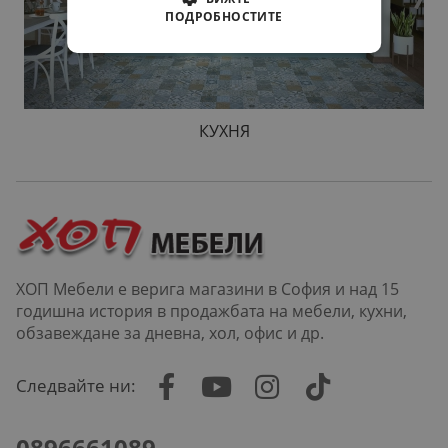
ПОДРОБНОСТИТЕ
КУХНЯ
ХОП Мебели е верига магазини в София и над 15
годишна история в продажбата на мебели, кухни,
обзавеждане за дневна, хол, офис и др.
Следвайте ни:
0896661089