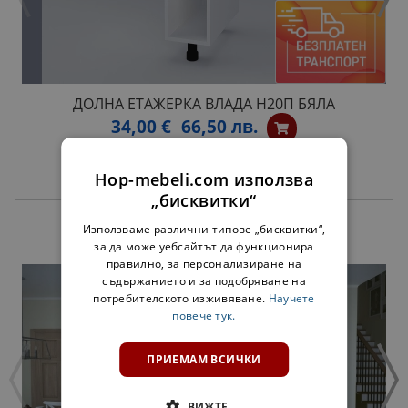
ДОЛНА ЕТАЖЕРКА ВЛАДА Н20П БЯЛА
34,00 €
66,50 лв.
Hop-mebeli.com използва
„бисквитки“
Използваме различни типове „бисквитки“,
ПРОДУКТИ
за да може уебсайтът да функционира
правилно, за персонализиране на
съдържанието и за подобряване на
потребителското изживяване.
Научете
повече тук.
ПРИЕМАМ ВСИЧКИ
ВИЖТЕ