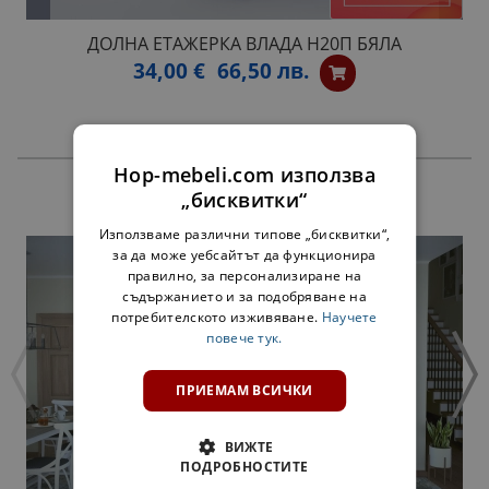
ДОЛНА ЕТАЖЕРКА ВЛАДА Н20П БЯЛА
34,00 €
66,50 лв.
Hop-mebeli.com използва
„бисквитки“
ПРОДУКТИ
Използваме различни типове „бисквитки“,
за да може уебсайтът да функционира
правилно, за персонализиране на
съдържанието и за подобряване на
потребителското изживяване.
Научете
повече тук.
ПРИЕМАМ ВСИЧКИ
ВИЖТЕ
ПОДРОБНОСТИТЕ