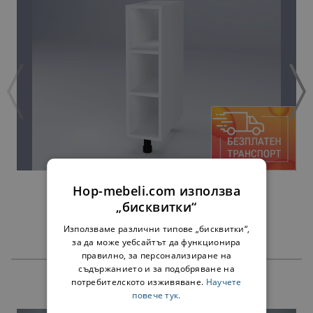
ДОЛНА ЕТАЖЕРКА ВЛАДА Н20П БЯЛА
Hop-mebeli.com използва
34,00 €
„бисквитки“
Използваме различни типове „бисквитки“,
за да може уебсайтът да функционира
правилно, за персонализиране на
съдържанието и за подобряване на
потребителското изживяване.
Научете
ПРОДУКТИ
повече тук.