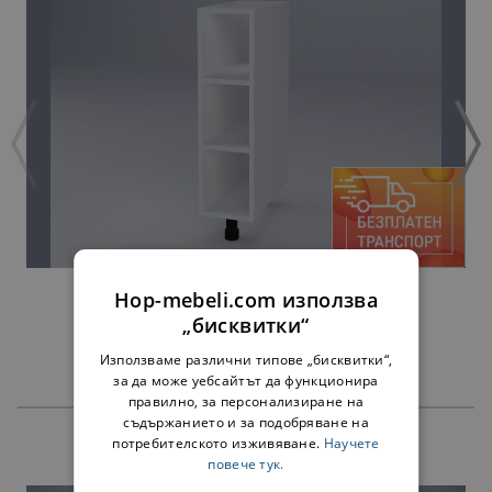
ДОЛНА ЕТАЖЕРКА ВЛАДА Н20П БЯЛА
Hop-mebeli.com използва
34,00 €
„бисквитки“
Използваме различни типове „бисквитки“,
за да може уебсайтът да функционира
правилно, за персонализиране на
съдържанието и за подобряване на
потребителското изживяване.
Научете
ПРОДУКТИ
повече тук.