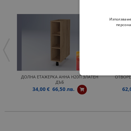
Използваме
персона
ДОЛНА ЕТАЖЕРКА АННА Н20П ЗЛАТЕН
ОТВОРЕ
ДЪБ
34,00 €
66,50 лв.
62,