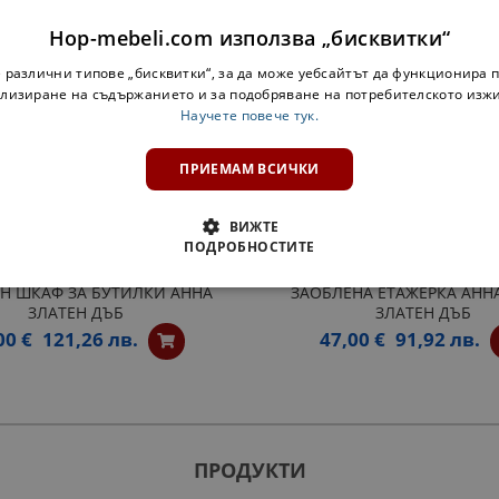
ДОБАВИ В КОМПЛЕКТА:
Hop-mebeli.com използва „бисквитки“
 различни типове „бисквитки“, за да може уебсайтът да функционира п
лизиране на съдържанието и за подобряване на потребителското изж
Научете повече тук.
ПРИЕМАМ ВСИЧКИ
ВИЖТЕ
ПОДРОБНОСТИТЕ
Н ШКАФ ЗА БУТИЛКИ АННА
ЗАОБЛЕНА ЕТАЖЕРКА АННА
ЗЛАТЕН ДЪБ
ЗЛАТЕН ДЪБ
00 €
121,26 лв.
47,00 €
91,92 лв.
ПРОДУКТИ