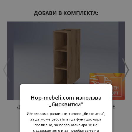
ДОБАВИ В КОМПЛЕКТА:
Hop-mebeli.com използва
„бисквитки“
ДОЛНА ЕТАЖЕРКА АННА Н20П ЗЛАТЕН ДЪБ
34,00 €
Използваме различни типове „бисквитки“,
за да може уебсайтът да функционира
правилно, за персонализиране на
съдържанието и за подобряване на