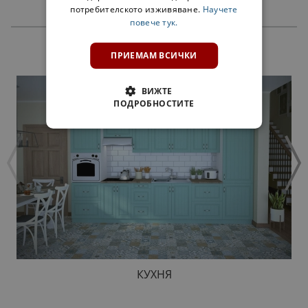
потребителското изживяване.
Научете
повече тук.
ПРОДУКТИ
ПРИЕМАМ ВСИЧКИ
ВИЖТЕ
ПОДРОБНОСТИТЕ
КУХНЯ