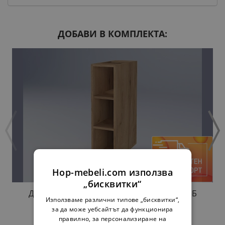
ДОБАВИ В КОМПЛЕКТА:
Hop-mebeli.com използва
„бисквитки“
ДОЛНА ЕТАЖЕРКА АННА Н20П ЗЛАТЕН ДЪБ
Използваме различни типове „бисквитки“,
34,00 €
66,50 лв.
за да може уебсайтът да функционира
правилно, за персонализиране на