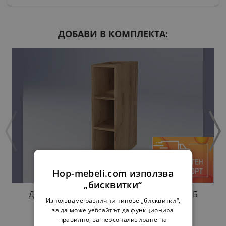
ДОБАВИ В КОМПЛЕКТА:
Hop-mebeli.com използва
„бисквитки“
ДОЛНА ЕТАЖЕРКА АННА Н20П ЗЛАТЕН ДЪБ
Използваме различни типове „бисквитки“,
34,00 €
66,50 лв.
за да може уебсайтът да функционира
правилно, за персонализиране на