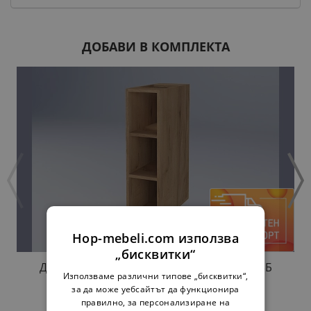
ДОБАВИ В КОМПЛЕКТА
Hop-mebeli.com използва
„бисквитки“
ДОЛНА ЕТАЖЕРКА АННА Н20П ЗЛАТЕН ДЪБ
Използваме различни типове „бисквитки“,
34,00 €
66,50 лв.
за да може уебсайтът да функционира
правилно, за персонализиране на