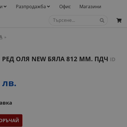
и
Разпродажба
Офис
Магазини
А
»
РЕД ОЛЯ NEW БЯЛА 812 ММ. ПДЧ
ID
 лв.
тавка
ОРЪЧАЙ