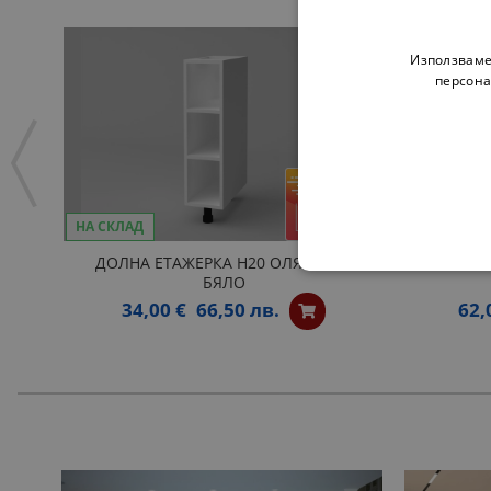
Използваме
персона
НА СКЛАД
ДОЛНА ЕТАЖЕРКА Н20 ОЛЯ NEW -
ОТВОР
БЯЛО
34,00 €
66,50 лв.
62,