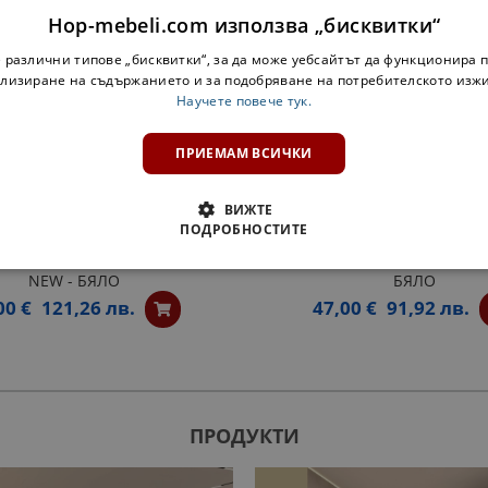
Hop-mebeli.com използва „бисквитки“
 различни типове „бисквитки“, за да може уебсайтът да функционира п
лизиране на съдържанието и за подобряване на потребителското изж
Научете повече тук.
ПРИЕМАМ ВСИЧКИ
ВИЖТЕ
ПОДРОБНОСТИТЕ
ЕН ШКАФ ЗА БУТИЛКИ ОЛЯ
КРАЙНА ЕТАЖЕРКА Н30КЗ 
NEW - БЯЛО
БЯЛО
00 €
121,26 лв.
47,00 €
91,92 лв.
ПРОДУКТИ