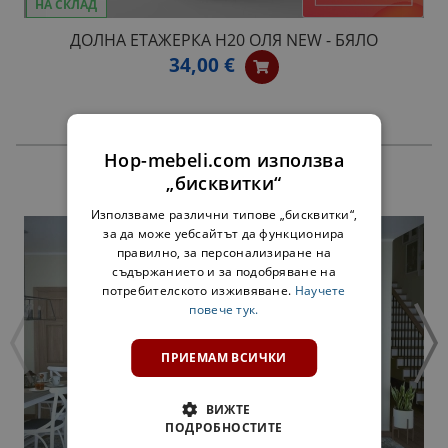
НА СКЛАД
ДОЛНА ЕТАЖЕРКА Н20 ОЛЯ NEW - БЯЛО
34,00 €
Hop-mebeli.com използва
„бисквитки“
ПРОДУКТИ
Използваме различни типове „бисквитки“,
за да може уебсайтът да функционира
правилно, за персонализиране на
съдържанието и за подобряване на
потребителското изживяване.
Научете
повече тук.
ПРИЕМАМ ВСИЧКИ
ВИЖТЕ
ПОДРОБНОСТИТЕ