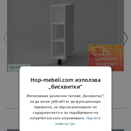
НА СКЛАД
ДОЛНА ЕТАЖЕРКА Н20 ОЛЯ NEW - БЯЛО
Hop-mebeli.com използва
34,00 €
„бисквитки“
Използваме различни типове „бисквитки“,
за да може уебсайтът да функционира
правилно, за персонализиране на
съдържанието и за подобряване на
потребителското изживяване.
Научете
ПРОДУКТИ
повече тук.