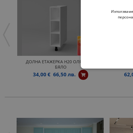
Използваме
персона
ДОЛНА ЕТАЖЕРКА Н20 ОЛЯ NEW -
ОТВОР
БЯЛО
34,00 €
66,50 лв.
62,