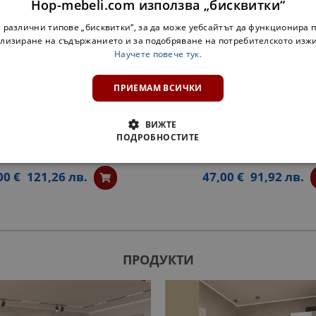
Hop-mebeli.com използва „бисквитки“
 различни типове „бисквитки“, за да може уебсайтът да функционира п
лизиране на съдържанието и за подобряване на потребителското изж
Научете повече тук.
ПРИЕМАМ ВСИЧКИ
ВИЖТЕ
ПОДРОБНОСТИТЕ
ЕН ШКАФ ЗА БУТИЛКИ ОЛЯ
КРАЙНА ЕТАЖЕРКА Н30КЗ 
NEW - БЯЛО
БЯЛО
00 €
121,26 лв.
47,00 €
91,92 лв.
ПРОДУКТИ