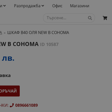
и
Разпродажба
Офис
Магазини
А
ШКАФ B40 ОЛЯ NEW В СОНОМА
»
EW В СОНОМА
ID 10587
 лв.
тавка
ОРЪЧАЙ
ЧКИ
:
0896661089