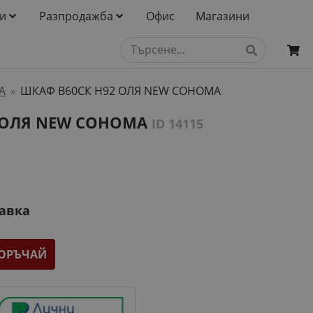
и
Разпродажба
Офис
Магазини
А
ШКАФ B60СК H92 ОЛЯ NEW СОНОМА
»
 ОЛЯ NEW СОНОМА
ID 14115
тавка
ОРЪЧАЙ