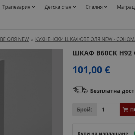
Трапезария
Детска стая
Спалня
Матрац
ВЕ ОЛЯ NEW
КУХНЕНСКИ ШКАФОВЕ ОЛЯ NEW - СОНОМ
»
ШКАФ B60СК H92
101,00 €
Безплатна дос
Брой:
П
Купи на изплащане