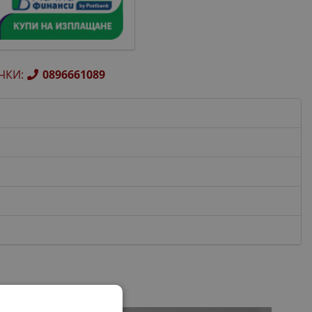
ЧКИ
:
0896661089