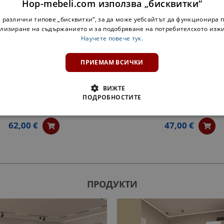
Hop-mebeli.com използва „бисквитки“
 различни типове „бисквитки“, за да може уебсайтът да функционира п
лизиране на съдържанието и за подобряване на потребителското изж
Научете повече тук.
ПРИЕМАМ ВСИЧКИ
ВИЖТЕ
ПОДРОБНОСТИТЕ
ЕН ШКАФ ЗА БУТИЛКИ ОЛЯ
КРАЙНА ЕТАЖЕРКА Н30КЗ 
NEW - БЯЛО
БЯЛО
62,00 €
47,00 €
ПРОДУКТИ