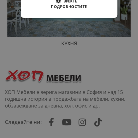
ВИЖТЕ
ПОДРОБНОСТИТЕ
КУХНЯ
ХОП Мебели е верига магазини в София и над 15
годишна история в продажбата на мебели, кухни,
обзавеждане за дневна, хол, офис и др.
Следвайте ни: