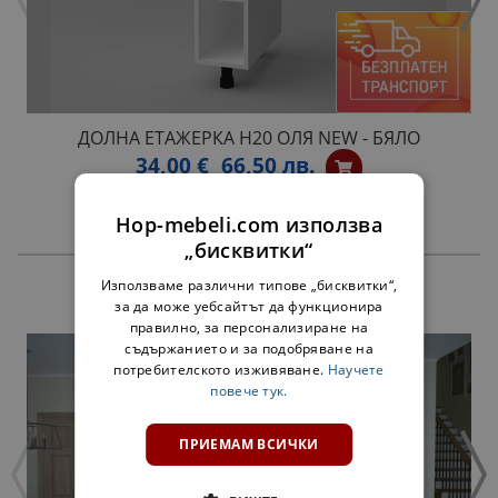
ДОЛНА ЕТАЖЕРКА Н20 ОЛЯ NEW - БЯЛО
34,00 €
66,50 лв.
Hop-mebeli.com използва
„бисквитки“
Използваме различни типове „бисквитки“,
ПРОДУКТИ
за да може уебсайтът да функционира
правилно, за персонализиране на
съдържанието и за подобряване на
потребителското изживяване.
Научете
повече тук.
ПРИЕМАМ ВСИЧКИ