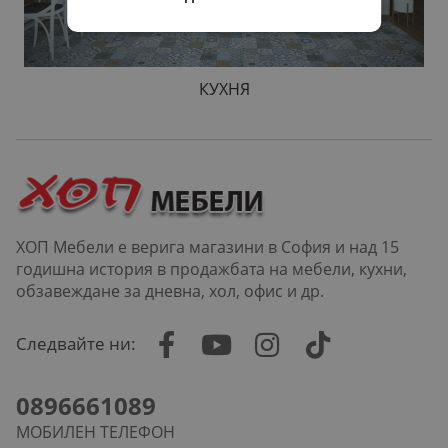
КУХНЯ
ХОП Мебели е верига магазини в София и над 15
годишна история в продажбата на мебели, кухни,
обзавеждане за дневна, хол, офис и др.
Следвайте ни:
0896661089
МОБИЛЕН ТЕЛЕФОН