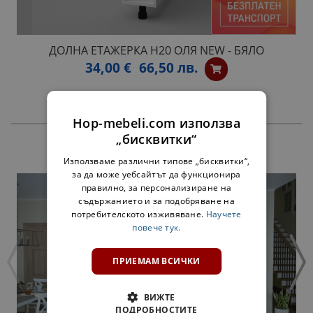
ДОЛНА ЕТАЖЕРКА Н20 ОЛЯ NEW - БЯЛО
34,00 €
66,50 лв.
Hop-mebeli.com използва
„бисквитки“
ПРОДУКТИ
Използваме различни типове „бисквитки“,
за да може уебсайтът да функционира
правилно, за персонализиране на
съдържанието и за подобряване на
потребителското изживяване.
Научете
повече тук.
ПРИЕМАМ ВСИЧКИ
ВИЖТЕ
ПОДРОБНОСТИТЕ