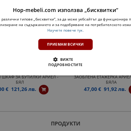
ДОБАВИ В КОМПЛЕКТА:
Hop-mebeli.com използва „бисквитки“
 различни типове „бисквитки“, за да може уебсайтът да функционира п
лизиране на съдържанието и за подобряване на потребителското изж
Научете повече тук.
ПРИЕМАМ ВСИЧКИ
ВИЖТЕ
ПОДРОБНОСТИТЕ
 ШКАФ ЗА БУТИЛКИ АРИЕЛ -
ЗАОБЛЕНА ЕТАЖЕРКА АРИЕЛ
БЯЛ
БЯЛА
00 €
121,26 лв.
47,00 €
91,92 лв.
ПРОДУКТИ