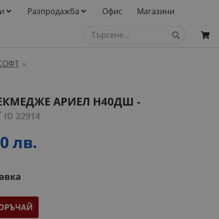
и
Разпродажба
Офис
Магазини
СОФТ
»
ЕКМЕДЖЕ АРИЕЛ H40ДШ -
Т
ID 22914
0 лв.
тавка
ОРЪЧАЙ