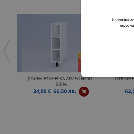
Използваме
персона
ДОЛНА ЕТАЖЕРКА АРИЕЛ Н20П -
ОТВОРЕН
БЯЛА
34,00 €
66,50 лв.
62,