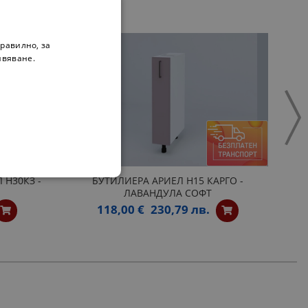
равилно, за
ивяване.
 Н30КЗ -
БУТИЛИЕРА АРИЕЛ Н15 КАРГО -
ЛАВАНДУЛА СОФТ
118,00 €
230,79 лв.