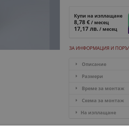
Купи на изплащане
8,78 €
/ месец
17,17 лв.
/ месец
ЗА ИНФОРМАЦИЯ
И ПОРЪ
Описание
Размери
Време за монтаж
Схема за монтаж
На изплащане