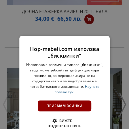
ДОЛНА ЕТАЖЕРКА АРИЕЛ Н20П - БЯЛА
34,00 €
66,50 лв.
Hop-mebeli.com използва
„бисквитки“
ПРОДУКТИ
Използваме различни типове „бисквитки“,
за да може уебсайтът да функционира
правилно, за персонализиране на
съдържанието и за подобряване на
потребителското изживяване.
Научете
повече тук.
ПРИЕМАМ ВСИЧКИ
ВИЖТЕ
ПОДРОБНОСТИТЕ