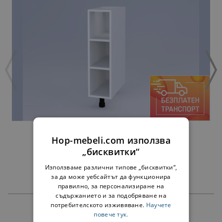
ДОЛНА ЕТАЖЕРКА АРИЕЛ Н20П - БЯЛА
Hop-mebeli.com използва
34,00 €
„бисквитки“
Използваме различни типове „бисквитки“,
за да може уебсайтът да функционира
правилно, за персонализиране на
съдържанието и за подобряване на
потребителското изживяване.
Научете
ПРОДУКТИ
повече тук.