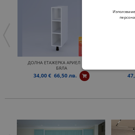
Използваме
персона
ДОЛНА ЕТАЖЕРКА АРИЕЛ Н20П -
ЗАОБЛЕН
БЯЛА
34,00 €
66,50 лв.
47