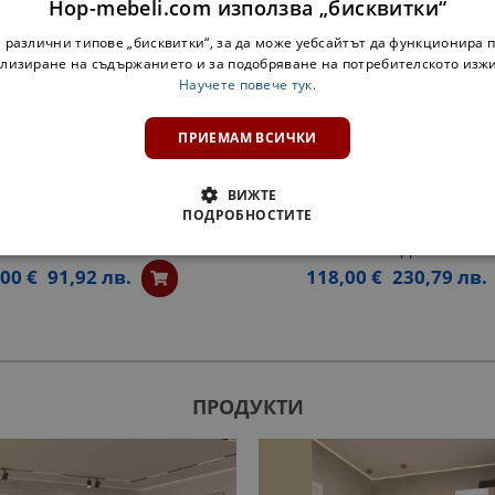
Hop-mebeli.com използва „бисквитки“
 различни типове „бисквитки“, за да може уебсайтът да функционира п
лизиране на съдържанието и за подобряване на потребителското изж
Научете повече тук.
ПРИЕМАМ ВСИЧКИ
ВИЖТЕ
ПОДРОБНОСТИТЕ
А ЕТАЖЕРКА АРИЕЛ Н30КЗ -
БУТИЛИЕРА АРИЕЛ Н15 К
БЯЛА
ЛАВАНДУЛА СОФТ
,00 €
91,92 лв.
118,00 €
230,79 лв.
ПРОДУКТИ