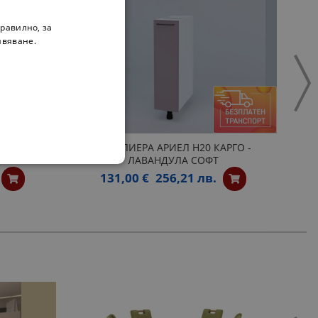
равилно, за
ивяване.
АРГО -
БУТИЛИЕРА АРИЕЛ Н20 КАРГО -
ЛАВАНДУЛА СОФТ
131,00 €
256,21 лв.