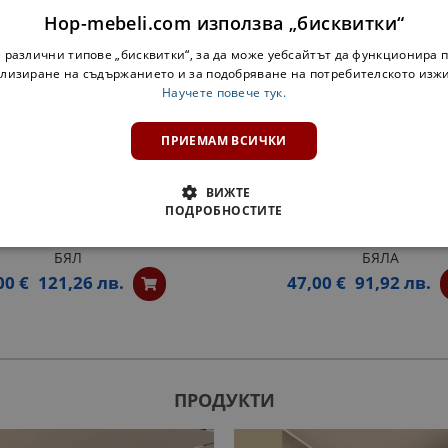
Hop-mebeli.com използва „бисквитки“
 различни типове „бисквитки“, за да може уебсайтът да функционира п
лизиране на съдържанието и за подобряване на потребителското изж
Научете повече тук.
ПРИЕМАМ ВСИЧКИ
ВИЖТЕ
ПОДРОБНОСТИТЕ
 ШКАФ ЗА БУТИЛКИ АРИЕЛ -
ЗАОБЛЕНА ЕТАЖЕРКА АРИЕЛ
БЯЛ
БЯЛА
00 €
121,26 лв.
47,00 €
91,92 лв.
ПРОДУКТИ