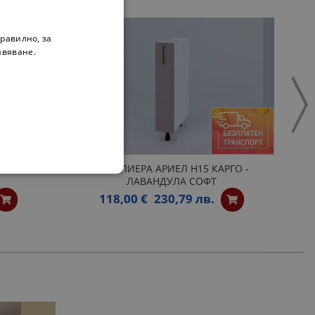
равилно, за
ивяване.
 Н30КЗ -
БУТИЛИЕРА АРИЕЛ Н15 КАРГО -
ЛАВАНДУЛА СОФТ
118,00 €
230,79 лв.