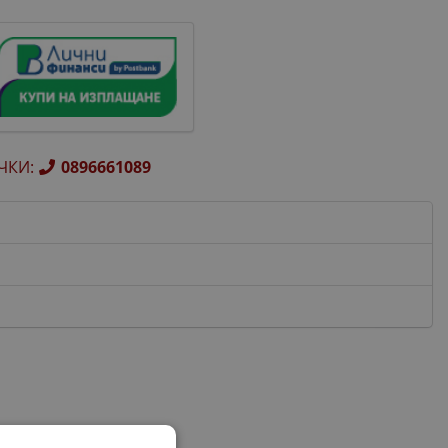
ЧКИ
:
0896661089