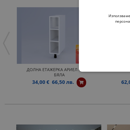
Използваме
персона
ДОЛНА ЕТАЖЕРКА АРИЕЛ Н20П -
ОТВОРЕН
БЯЛА
34,00 €
66,50 лв.
62,