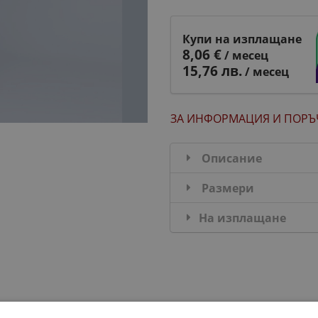
Купи на изплащане
8,06 €
/ месец
15,76 лв.
/ месец
ЗА ИНФОРМАЦИЯ
И ПОРЪ
Описание
Размери
На изплащане
ДОБАВИ В КОМПЛЕКТА: