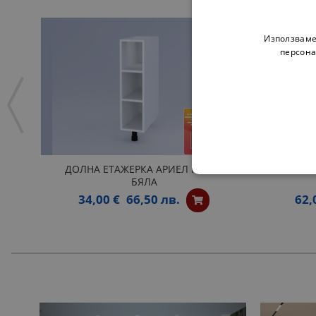
Използваме
персона
ДОЛНА ЕТАЖЕРКА АРИЕЛ Н20П -
ОТВОРЕН
БЯЛА
34,00 €
66,50 лв.
62,