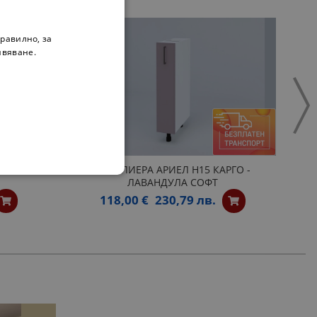
равилно, за
ивяване.
 Н30КЗ -
БУТИЛИЕРА АРИЕЛ Н15 КАРГО -
ЛАВАНДУЛА СОФТ
118,00 €
230,79 лв.