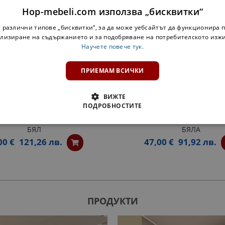
Hop-mebeli.com използва „бисквитки“
 различни типове „бисквитки“, за да може уебсайтът да функционира п
лизиране на съдържанието и за подобряване на потребителското изж
Научете повече тук.
ПРИЕМАМ ВСИЧКИ
ВИЖТЕ
ПОДРОБНОСТИТЕ
 ШКАФ ЗА БУТИЛКИ АРИЕЛ -
ЗАОБЛЕНА ЕТАЖЕРКА АРИЕЛ
БЯЛ
БЯЛА
00 €
121,26 лв.
47,00 €
91,92 лв.
ПРОДУКТИ