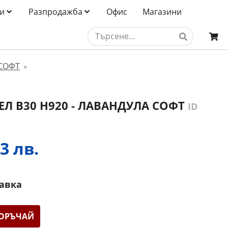
и
Разпродажба
Офис
Магазини
СОФТ
»
Л B30 H920 - ЛАВАНДУЛА СОФТ
ID
3 лв.
тавка
ОРЪЧАЙ