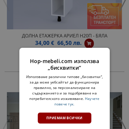
ДОЛНА ЕТАЖЕРКА АРИЕЛ Н20П - БЯЛА
34,00 €
66,50 лв.
Hop-mebeli.com използва
„бисквитки“
Използваме различни типове „бисквитки“,
за да може уебсайтът да функционира
ПРОДУКТИ
правилно, за персонализиране на
съдържанието и за подобряване на
потребителското изживяване.
Научете
повече тук.
ПРИЕМАМ ВСИЧКИ