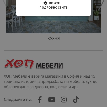
ВИЖТЕ
ПОДРОБНОСТИТЕ
КУХНЯ
ХОП Мебели е верига магазини в София и над 15
годишна история в продажбата на мебели, кухни,
обзавеждане за дневна, хол, офис и др.
Следвайте ни: