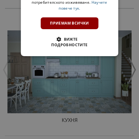
потребителското изживяване.
Научете
повече тук.
ПРОДУКТИ
ПРИЕМАМ ВСИЧКИ
ВИЖТЕ
ПОДРОБНОСТИТЕ
КУХНЯ