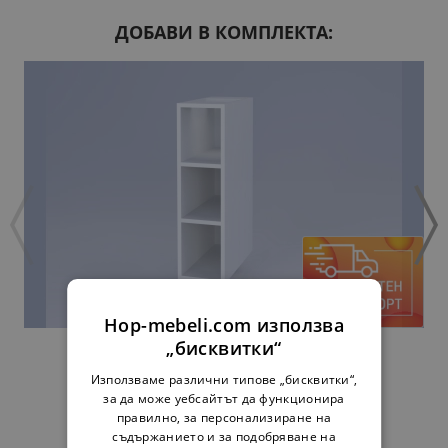
ДОБАВИ В КОМПЛЕКТА:
Hop-mebeli.com използва
„бисквитки“
ДОЛНА ЕТАЖЕРКА АРИЕЛ Н20П - БЯЛА
34,00 €
66,50 лв.
Използваме различни типове „бисквитки“,
за да може уебсайтът да функционира
правилно, за персонализиране на
съдържанието и за подобряване на